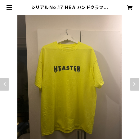
シリアルNo.17 HEA ハンドクラフト
Tシャツ XLサイズ※一点もの | hap
py ever after goods